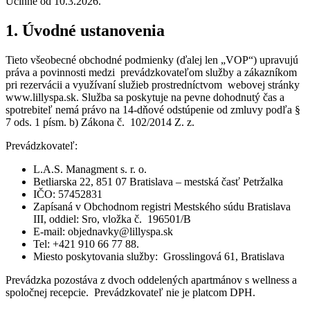
Účinné od 10.3.2026.
1. Úvodné ustanovenia
Tieto všeobecné obchodné podmienky (ďalej len „VOP“) upravujú
práva a povinnosti medzi prevádzkovateľom služby a zákazníkom
pri rezervácii a využívaní služieb prostredníctvom webovej stránky
www.lillyspa.sk. Služba sa poskytuje na pevne dohodnutý čas a
spotrebiteľ
nemá právo na 14-dňové odstúpenie od zmluvy podľa §
7 ods. 1 písm. b) Zákona č. 102/2014 Z. z.
Prevádzkovateľ:
L.A.S. Managment s. r. o.
Betliarska 22, 851 07 Bratislava – mestská časť Petržalka
IČO: 57452831
Zapísaná v Obchodnom registri Mestského súdu Bratislava
III, oddiel: Sro, vložka č. 196501/B
E-mail: objednavky@lillyspa.sk
Tel: +421 910 66 77 88.
Miesto poskytovania služby: Grosslingová 61, Bratislava
Prevádzka pozostáva z dvoch oddelených apartmánov s wellness a
spoločnej recepcie. Prevádzkovateľ nie je platcom DPH.