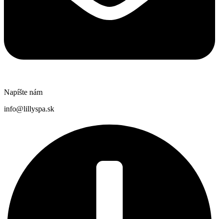
Napíšte nám
info@lillyspa.sk