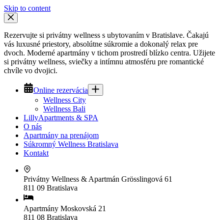
Skip to content
Rezervujte si privátny wellness s ubytovaním v Bratislave. Čakajú
vás luxusné priestory, absolútne súkromie a dokonalý relax pre
dvoch. Moderné apartmány v tichom prostredí blízko centra. Užijete
si privátny wellness, sviečky a intímnu atmosféru pre romantické
chvíle vo dvojici.
Online rezervácia
Wellness City
Wellness Bali
LillyApartments & SPA
O nás
Apartmány na prenájom
Súkromný Wellness Bratislava
Kontakt
Privátny Wellness & Apartmán
Grösslingová 61
811 09 Bratislava
Apartmány
Moskovská 21
811 08 Bratislava