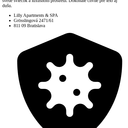
svetle sviečok a luxusnom prostredí. Dokonalé chvíle pre telo aj
dušu.
Lilly Apartments & SPA
Grösslingová 2471/61
811 09 Bratislava