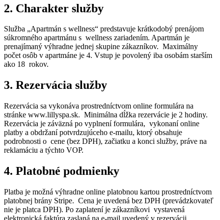
2. Charakter služby
Služba „Apartmán s wellness“ predstavuje krátkodobý prenájom
súkromného apartmánu s wellness zariadením. Apartmán je
prenajímaný výhradne jednej skupine zákazníkov. Maximálny
počet osôb v apartmáne je 4. Vstup je povolený iba osobám starším
ako 18 rokov.
3. Rezervácia služby
Rezervácia sa vykonáva prostredníctvom online formulára na
stránke www.lillyspa.sk. Minimálna dĺžka rezervácie je 2 hodiny.
Rezervácia je záväzná po vyplnení formulára, vykonaní online
platby a obdržaní potvrdzujúceho e-mailu, ktorý obsahuje
podrobnosti o cene (bez DPH), začiatku a konci služby, práve na
reklamáciu a týchto VOP.
4. Platobné podmienky
Platba je možná výhradne online platobnou kartou prostredníctvom
platobnej brány Stripe. Cena je uvedená bez DPH (prevádzkovateľ
nie je platca DPH). Po zaplatení je zákazníkovi vystavená
elektronická faktúra zaslaná na e-mail uvedený v rezervácii.