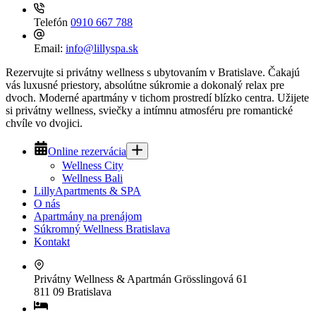
Telefón
0910 667 788
Email:
info@lillyspa.sk
Rezervujte si privátny wellness s ubytovaním v Bratislave. Čakajú
vás luxusné priestory, absolútne súkromie a dokonalý relax pre
dvoch. Moderné apartmány v tichom prostredí blízko centra. Užijete
si privátny wellness, sviečky a intímnu atmosféru pre romantické
chvíle vo dvojici.
Online rezervácia
Wellness City
Wellness Bali
LillyApartments & SPA
O nás
Apartmány na prenájom
Súkromný Wellness Bratislava
Kontakt
Privátny Wellness & Apartmán
Grösslingová 61
811 09 Bratislava