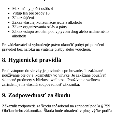
Maximálny počet osôb: 4
Vstup len pre osoby 18+
Zákaz fajčenia
Zákaz vlastnej konzumácie jedla a alkoholu
Zákaz organizovania osláv a párty
Zákaz vstupu osobám pod vplyvom drog alebo nadmerného
alkoholu
Prevádzkovateľ si vyhradzuje právo ukončiť pobyt pri porušení
pravidiel bez nároku na vrátenie platby alebo voucheru.
8. Hygienické pravidlá
Pred vstupom do vírivky je povinné osprchovanie. Je zakázané
používanie olejov a kozmetiky vo vírivke. Je zakázané používať
sklenené predmety v blízkosti wellness. Používanie wellness
zariadení je na vlastnú zodpovednosť zákazníka.
9. Zodpovednosť za škodu
Zákazník zodpovedá za škodu spôsobenú na zariadení podľa § 759
Občianskeho zákonníka. Škoda bude uhradená v plnej výške podľa