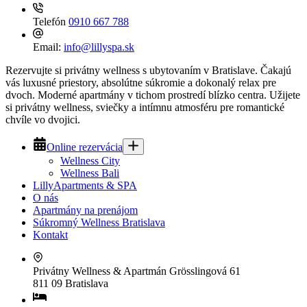
Telefón
0910 667 788
Email:
info@lillyspa.sk
Rezervujte si privátny wellness s ubytovaním v Bratislave. Čakajú
vás luxusné priestory, absolútne súkromie a dokonalý relax pre
dvoch. Moderné apartmány v tichom prostredí blízko centra. Užijete
si privátny wellness, sviečky a intímnu atmosféru pre romantické
chvíle vo dvojici.
Online rezervácia
Wellness City
Wellness Bali
LillyApartments & SPA
O nás
Apartmány na prenájom
Súkromný Wellness Bratislava
Kontakt
Privátny Wellness & Apartmán
Grösslingová 61
811 09 Bratislava