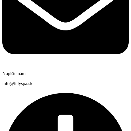
Napíšte nám
info@lillyspa.sk