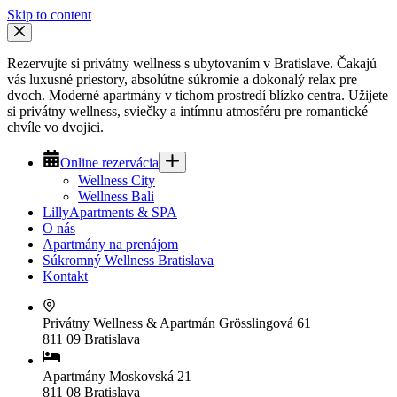
Skip to content
Rezervujte si privátny wellness s ubytovaním v Bratislave. Čakajú
vás luxusné priestory, absolútne súkromie a dokonalý relax pre
dvoch. Moderné apartmány v tichom prostredí blízko centra. Užijete
si privátny wellness, sviečky a intímnu atmosféru pre romantické
chvíle vo dvojici.
Online rezervácia
Wellness City
Wellness Bali
LillyApartments & SPA
O nás
Apartmány na prenájom
Súkromný Wellness Bratislava
Kontakt
Privátny Wellness & Apartmán
Grösslingová 61
811 09 Bratislava
Apartmány
Moskovská 21
811 08 Bratislava