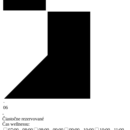
·
06
-
Čiastočne rezervované
Ćas wellnessu:
07:00 - 08:00
08:00 - 09:00
09:00 - 10:00
10:00 - 11:00